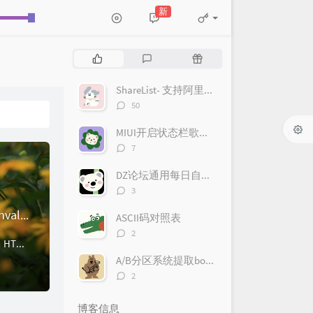
新
热
最
随
门
新
机
文
评
文
ShareList- 支持阿里云盘/天翼云盘等多网盘同时挂载
章
论
章
评
50
论
数：
MIUI开启状态栏歌词(需要root/magisk)
评
7
论
数：
DZ论坛通用每日自动签到云函数
评
3
论
解决 Claude Opus 4.7 报 `custom.input_schema: JSON schema is invalid` 的排查记录
数：
ASCII码对照表
评
2
问题现象在 Hermes Agent 中把模型切换到 claude-opus-4-7 后，请求直接失败：HTTP 400: custom.input_sc...
论
数：
A/B分区系统提取boot文件（payload.bin解包boot.img）
评
2
论
数：
博客信息