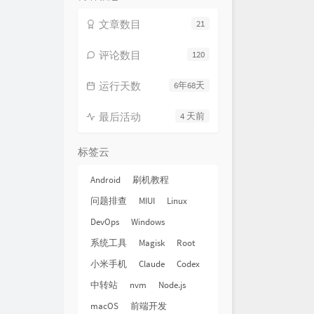
文章数目
21
评论数目
120
运行天数
6年68天
最后活动
4 天前
标签云
Android
刷机教程
问题排查
MIUI
Linux
DevOps
Windows
系统工具
Magisk
Root
小米手机
Claude
Codex
中转站
nvm
Node.js
macOS
前端开发