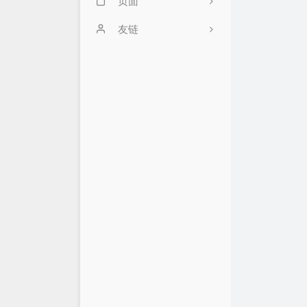
页面
GitHub
友链
时间线
ialtone的小站
邻居们
Cikian