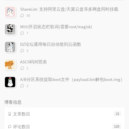
门
新
机
文
评
文
ShareList- 支持阿里云盘/天翼云盘等多网盘同时挂载
章
论
章
评
50
论
数：
MIUI开启状态栏歌词(需要root/magisk)
评
7
论
数：
DZ论坛通用每日自动签到云函数
评
3
论
数：
ASCII码对照表
评
2
论
数：
A/B分区系统提取boot文件（payload.bin解包boot.img）
评
2
论
数：
博客信息
文章数目
21
评论数目
120