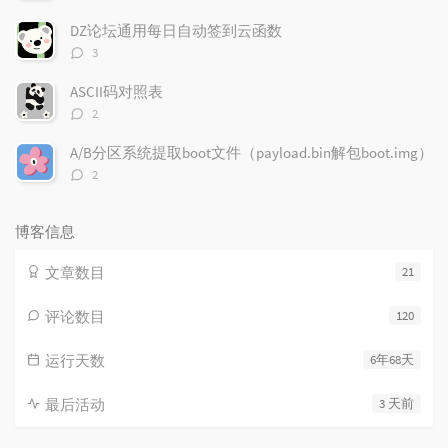
论
数：
DZ论坛通用每日自动签到云函数
评
3
论
数：
ASCII码对照表
评
2
论
数：
A/B分区系统提取boot文件（payload.bin解包boot.img）
评
2
论
数：
博客信息
文章数目
21
评论数目
120
运行天数
6年68天
最后活动
3 天前