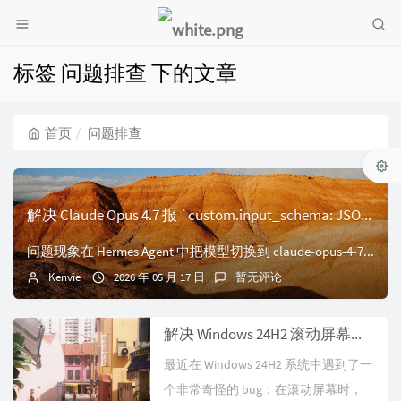
标签 问题排查 下的文章
首页
问题排查
解决 Claude Opus 4.7 报 `custom.input_schema: JSON schema is invalid` 的排查记录
问题现象在 Hermes Agent 中把模型切换到 claude-opus-4-7 后，请求直接失败：HTTP 400: custom.input_sc...
Kenvie
2026 年 05 月 17 日
暂无评论
解决 Windows 24H2 滚动屏幕时窗口上半部分冻结的问题
最近在 Windows 24H2 系统中遇到了一
个非常奇怪的 bug：在滚动屏幕时，