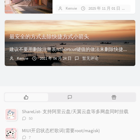
窗口的上半部分会突然...
Kenvie
2025 年 11 月 01 日
暂无
最安全的方式去除快捷方式小箭头
建议不要用删除注册表IsShortcut键值的做法来删除快捷方式箭头，这样会导致出现很多问题（已亲身体验过，不要问我有多烦）。包括Win+X菜单打不开，右...
Kenvie
2021 年 06 月 24 日
暂无评论
热
最
随
门
新
机
文
评
文
ShareList- 支持阿里云盘/天翼云盘等多网盘同时挂载
章
论
章
评
50
论
数：
MIUI开启状态栏歌词(需要root/magisk)
评
7