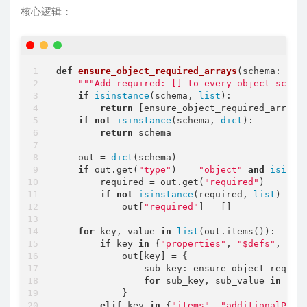
核心逻辑：
def
ensure_object_required_arrays
(
schema: 
Any
"""Add required: [] to every object schem
if
isinstance
(schema, 
list
):

return
 [ensure_object_required_arrays
if
not
isinstance
(schema, 
dict
):

return
 schema

    out = 
dict
(schema)

if
 out.get(
"type"
) == 
"object"
and
isinst
        required = out.get(
"required"
)

if
not
isinstance
(required, 
list
) 
or
            out[
"required"
] = []

for
 key, value 
in
list
(out.items()):

if
 key 
in
 {
"properties"
, 
"$defs"
, 
"de
            out[key] = {

                sub_key: ensure_object_require
for
 sub_key, sub_value 
in
 valu
            }

elif
 key 
in
 {
"items"
, 
"additionalProp