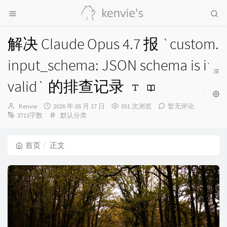
解决 Claude Opus 4.7 报 `custom.
input_schema: JSON schema is in
valid` 的排查记录
博
发
Kenvie
2026 年 05 月 17 日
551 次浏览
暂无评论
主：
布
分
3713字数
默认分类
时
类：
间：
首页
正文