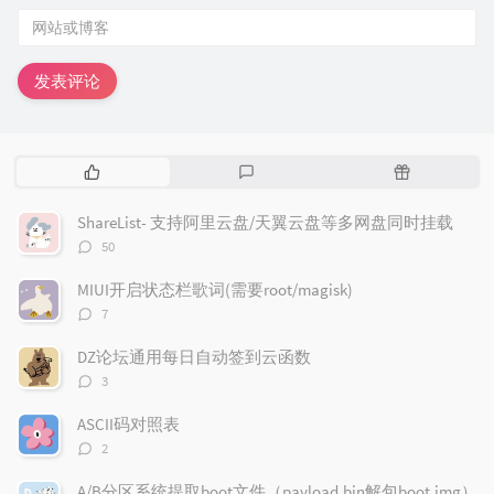
发表评论
热
最
随
门
新
机
文
评
文
ShareList- 支持阿里云盘/天翼云盘等多网盘同时挂载
章
论
章
评
50
论
数：
MIUI开启状态栏歌词(需要root/magisk)
评
7
论
数：
DZ论坛通用每日自动签到云函数
评
3
论
数：
ASCII码对照表
评
2
论
数：
A/B分区系统提取boot文件（payload.bin解包boot.img）