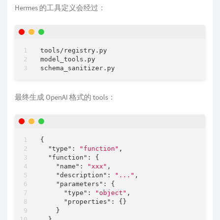
Hermes 的工具定义会经过：
tools/registry.py

model_tools.py

最终生成 OpenAI 格式的 tools：
{

"type"
: 
"function"
,

"function"
: {

"name"
: 
"xxx"
,

"description"
: 
"..."
,

"parameters"
: {

"type"
: 
"object"
,

"properties"
: {}

    }

  }
