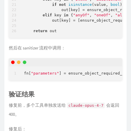
if
not
isinstance
(value, 
bool
):

                out[key] = ensure_object_requi
elif
 key 
in
 {
"anyOf"
, 
"oneOf"
, 
"allOf
            out[key] = [ensure_object_require
return
然后在 sanitizer 流程中调用：
fn[
"parameters"
] = ensure_object_required_arr
验证结果
修复前，多个工具单独发送给
会返回
claude-opus-4-7
400。
修复后：