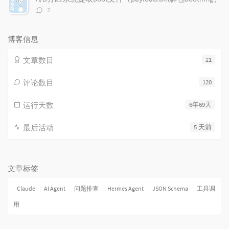
评
2
论
数：
博客信息
文章数目
21
评论数目
120
运行天数
6年69天
最后活动
5 天前
文章标签
Claude
AI Agent
问题排查
Hermes Agent
JSON Schema
工具调
用