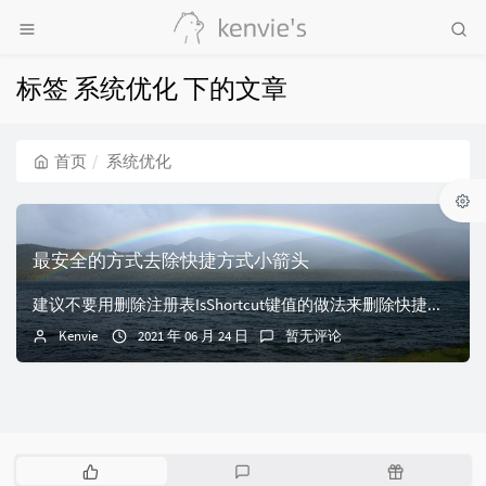
标签 系统优化 下的文章
首页
系统优化
最安全的方式去除快捷方式小箭头
建议不要用删除注册表IsShortcut键值的做法来删除快捷方式箭头，这样会导致出现很多问题（已亲身体验过，不要问我有多烦）。包括Win+X菜单打不开，右...
Kenvie
2021 年 06 月 24 日
暂无评论
热
最
随