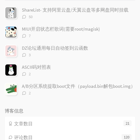
门
新
机
文
评
文
ShareList- 支持阿里云盘/天翼云盘等多网盘同时挂载
章
论
章
评
50
论
数：
MIUI开启状态栏歌词(需要root/magisk)
评
7
论
数：
DZ论坛通用每日自动签到云函数
评
3
论
数：
ASCII码对照表
评
2
论
数：
A/B分区系统提取boot文件（payload.bin解包boot.img）
评
2
论
数：
博客信息
文章数目
21
评论数目
120