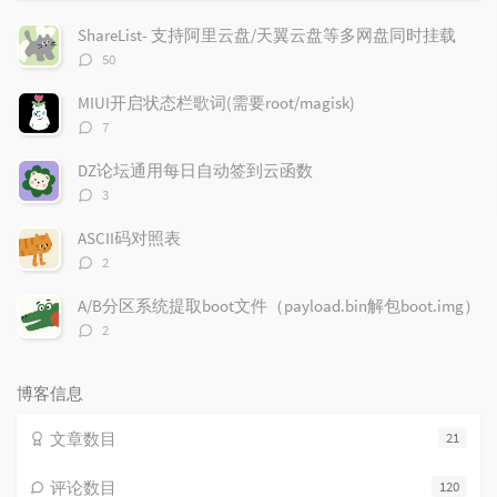
门
新
机
文
评
文
ShareList- 支持阿里云盘/天翼云盘等多网盘同时挂载
章
论
章
评
50
论
数：
MIUI开启状态栏歌词(需要root/magisk)
评
7
论
数：
DZ论坛通用每日自动签到云函数
评
3
论
数：
ASCII码对照表
评
2
论
数：
A/B分区系统提取boot文件（payload.bin解包boot.img）
评
2
论
数：
博客信息
文章数目
21
评论数目
120