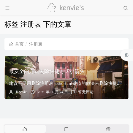
标签 注册表 下的文章
首页
注册表
最安全的方式去除快捷方式小箭头
建议不要用删除注册表IsShortcut键值的做法来删除快捷方式箭头，这样会导致出现很多问题（已亲身体验过，不要问我有多烦）。包括Win+X菜单打不开，右...
Kenvie
2021 年 06 月 24 日
暂无评论
热
最
随