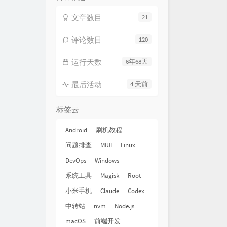
文章数目
21
评论数目
120
运行天数
6年68天
最后活动
4 天前
标签云
Android
刷机教程
问题排查
MIUI
Linux
DevOps
Windows
系统工具
Magisk
Root
小米手机
Claude
Codex
中转站
nvm
Node.js
macOS
前端开发