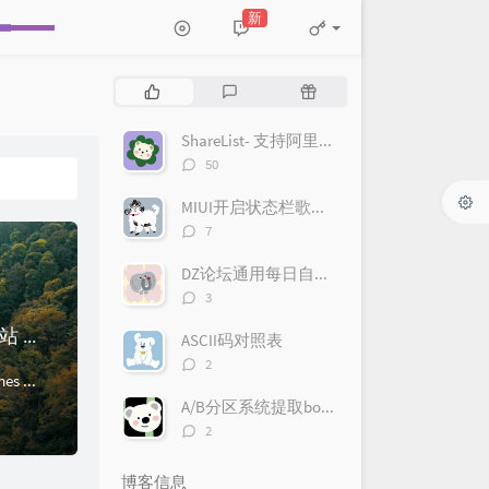
新
热
最
随
门
新
机
文
评
文
ShareList- 支持阿里云盘/天翼云盘等多网盘同时挂载
章
论
章
评
50
论
数：
MIUI开启状态栏歌词(需要root/magisk)
评
7
论
数：
DZ论坛通用每日自动签到云函数
评
3
论
解决 Codex 报错 `stream disconnected before completion`：中转站 `/v1` 与官方 Plus 登录网络问题
数：
ASCII码对照表
评
2
🤖 Agents 工具使用交流💬 如果你在使用 Codex / Claude Code / OpenClaw / Hermes 等 Agents 工具时遇...
论
数：
A/B分区系统提取boot文件（payload.bin解包boot.img）
评
2
论
数：
博客信息