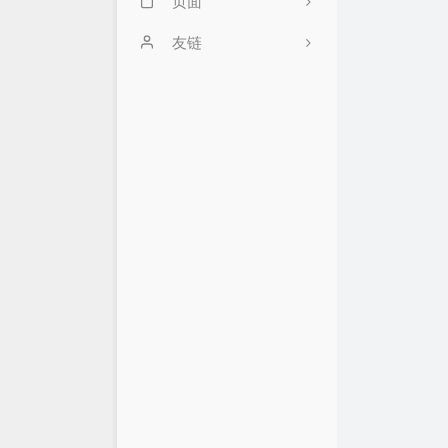
页面
GitHub
友链
时间线
ialtone的小站
邻居们
Cikian