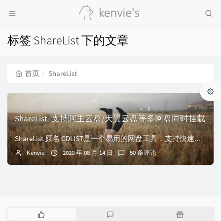
标签 ShareList 下的文章
首页
ShareList
ShareList- 支持阿里云盘/天翼云盘等多网盘同时挂载
ShareList 原名 GDLIST是一个易用的网盘工具，支持快速挂载 GoogleDrive、OneDrive ，可通过插件扩展功能。不占服务器空间；...
Kenvie
2020 年 08 月 14 日
50 条评论
热
最
随