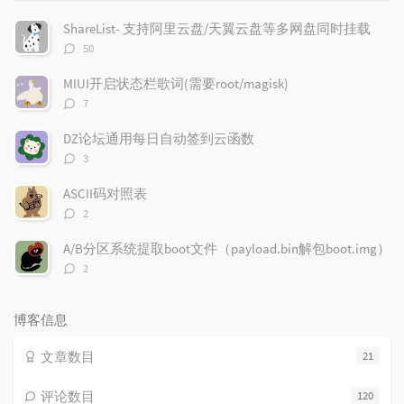
门
新
机
文
评
文
ShareList- 支持阿里云盘/天翼云盘等多网盘同时挂载
章
论
章
评
50
论
数：
MIUI开启状态栏歌词(需要root/magisk)
评
7
论
数：
DZ论坛通用每日自动签到云函数
评
3
论
数：
ASCII码对照表
评
2
论
数：
A/B分区系统提取boot文件（payload.bin解包boot.img）
评
2
论
数：
博客信息
文章数目
21
评论数目
120