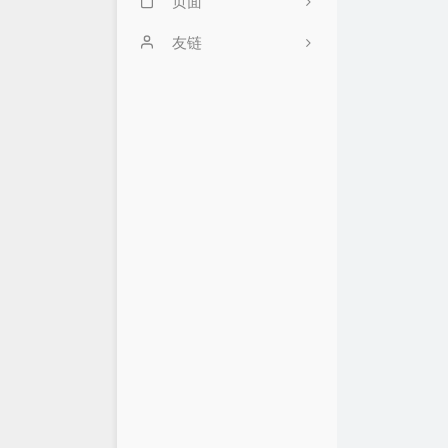
页面
GitHub
友链
时间线
ialtone的小站
邻居们
Cikian