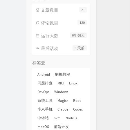
文章数目
21
评论数目
120
运行天数
6年68天
最后活动
3 天前
标签云
Android
刷机教程
问题排查
MIUI
Linux
DevOps
Windows
系统工具
Magisk
Root
小米手机
Claude
Codex
中转站
nvm
Node.js
macOS
前端开发