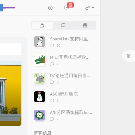
新
热
最
随
门
新
机
文
评
文
ShareList- 支持阿里云盘/天翼云盘等多网盘同时挂载
章
论
章
评
50
论
数：
MIUI开启状态栏歌词(需要root/magisk)
评
7
论
数：
DZ论坛通用每日自动签到云函数
评
3
论
数：
ASCII码对照表
评
2
论
数：
A/B分区系统提取boot文件（payload.bin解包boot.img）
评
2
论
数：
博客信息